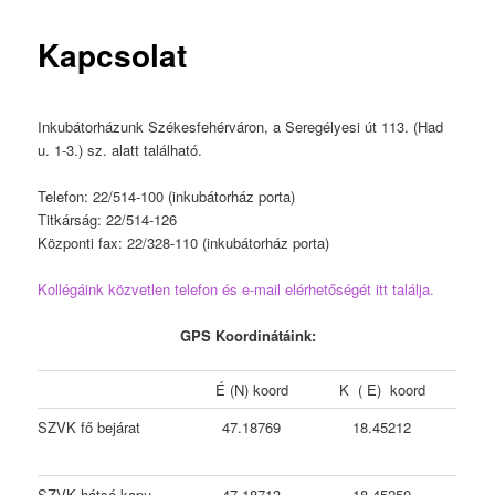
Kapcsolat
Inkubátorházunk Székesfehérváron, a Seregélyesi út 113. (Had
u. 1-3.) sz. alatt található.
Telefon: 22/514-100 (inkubátorház porta)
Titkárság: 22/514-126
Központi fax: 22/328-110 (inkubátorház porta)
Kollégáink közvetlen telefon és e-mail elérhetőségét itt találja.
GPS Koordinátáink:
É (N) koord
K ( E) koord
SZVK fő bejárat
47.18769
18.45212
SZVK hátsó kapu
47.18713
18.45250