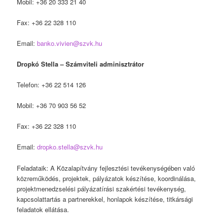
Mobil: +36 20 333 21 40
Fax: +36 22 328 110
Email:
banko.vivien@szvk.hu
Dropkó Stella – Számviteli adminisztrátor
Telefon: +36 22 514 126
Mobil: +36 70 903 56 52
Fax: +36 22 328 110
Email:
dropko.stella@szvk.hu
Feladataik: A Közalapítvány fejlesztési tevékenységében való
közreműködés, projektek, pályázatok készítése, koordinálása,
projektmenedzselési pályázatírási szakértési tevékenység,
kapcsolattartás a partnerekkel, honlapok készítése, titkársági
feladatok ellátása.