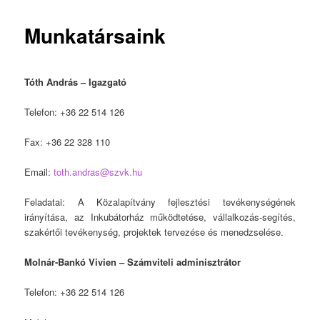
Munkatársaink
Tóth András – Igazgató
Telefon: +36 22 514 126
Fax: +36 22 328 110
Email:
toth.andras@szvk.hu
Feladatai: A Közalapítvány fejlesztési tevékenységének
irányítása, az Inkubátorház működtetése, vállalkozás-segítés,
szakértői tevékenység, projektek tervezése és menedzselése.
Molnár-Bankó Vivien – Számviteli adminisztrátor
Telefon: +36 22 514 126