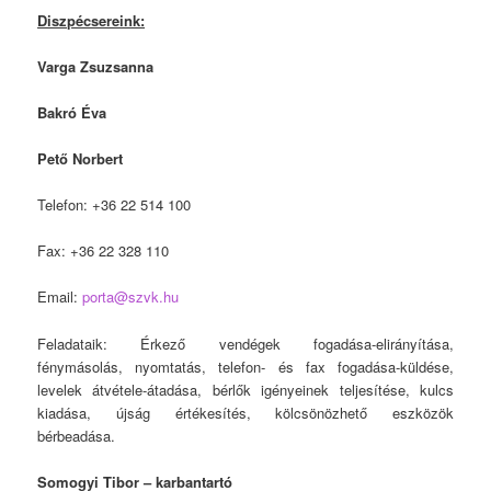
Diszpécsereink:
Varga Zsuzsanna
Bakró Éva
Pető Norbert
Telefon: +36 22 514 100
Fax: +36 22 328 110
Email:
porta@szvk.hu
Feladataik: Érkező vendégek fogadása-elirányítása,
fénymásolás, nyomtatás, telefon- és fax fogadása-küldése,
levelek átvétele-átadása, bérlők igényeinek teljesítése, kulcs
kiadása, újság értékesítés, kölcsönözhető eszközök
bérbeadása.
Somogyi Tibor – karbantartó