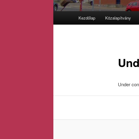
Fő
Kezdőlap
Közalapítvány
menü
Und
Under con