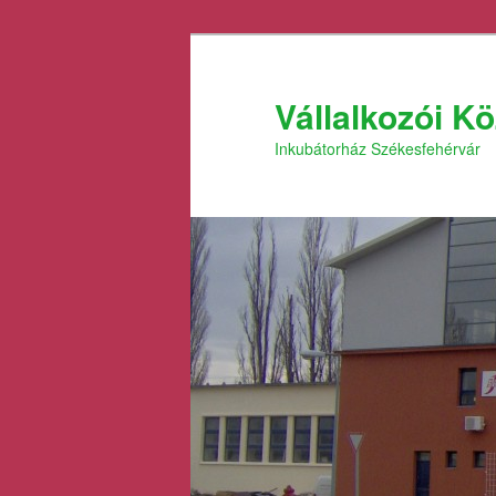
Tovább
az
elsődleges
Vállalkozói K
tartalomra
Inkubátorház Székesfehérvár