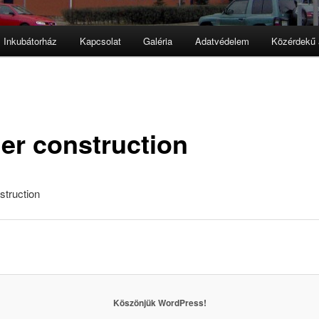
Inkubátorház
Kapcsolat
Galéria
Adatvédelem
Közérdekű 
er construction
struction
Köszönjük WordPress!