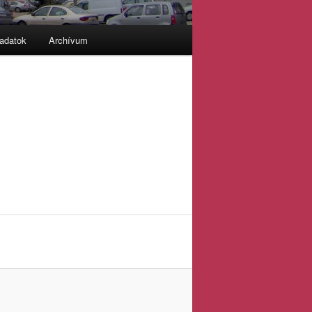
adatok
Archívum