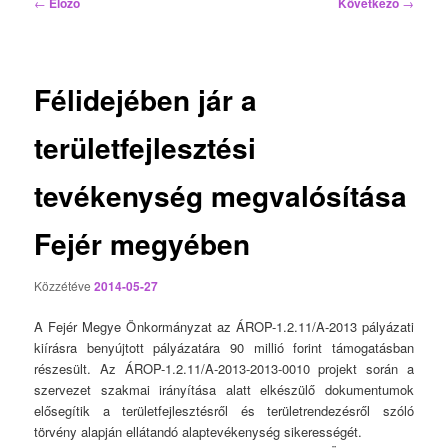
Bejegyzés
←
Előző
Következő
→
navigáció
Félidejében jár a
területfejlesztési
tevékenység megvalósítása
Fejér megyében
Közzétéve
2014-05-27
A Fejér Megye Önkormányzat az ÁROP-1.2.11/A-2013 pályázati
kiírásra benyújtott pályázatára 90 millió forint támogatásban
részesült. Az ÁROP-1.2.11/A-2013-2013-0010 projekt során a
szervezet szakmai irányítása alatt elkészülő dokumentumok
elősegítik a területfejlesztésről és területrendezésről szóló
törvény alapján ellátandó alaptevékenység sikerességét.