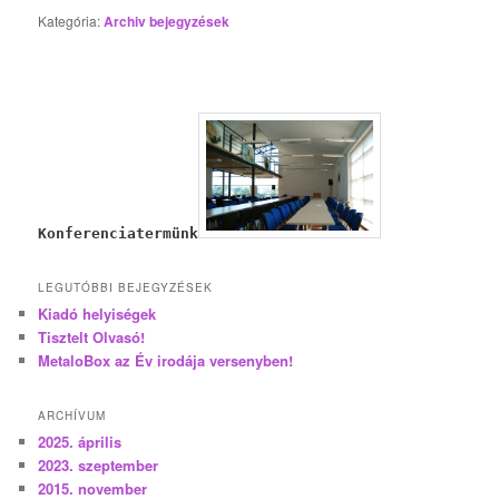
Kategória:
Archiv bejegyzések
Konferenciatermünk
LEGUTÓBBI BEJEGYZÉSEK
Kiadó helyiségek
Tisztelt Olvasó!
MetaloBox az Év irodája versenyben!
ARCHÍVUM
2025. április
2023. szeptember
2015. november