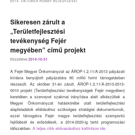
2014. OKTÓBER
HÓNAP BEJEGYZÉSEI
Sikeresen zárult a
„Területfejlesztési
tevékenység Fejér
megyében” című projekt
Közzétéve
2014-10-31
A Fejér Megyei Önkormányzat az ÁROP-1.2.11/A-2013 pályázati
kiírásra benyújtott pályázatára 90 millió forint támogatásban
részesült. Az október 31-én zárult, ÁROP-1.2.11/A-2013-2013-
0010 projekt (Területfejlesztési tevékenységek Fejér megyében)
keretében a szervezet szakmai irányítása alatt elkészültek a
Megyei Önkormányzat hatáskörébe utalt területfejlesztési
alapfeladatok ellátásához szükséges stratégiai dokumentumok,
ezzel támogatva Fejér megye területfejlesztési szempontú
fejlődését és erősödését, a 2014-2020-ig tartó programozási
időszakban.
A teljes cikk elolvasásához kattintson ide.